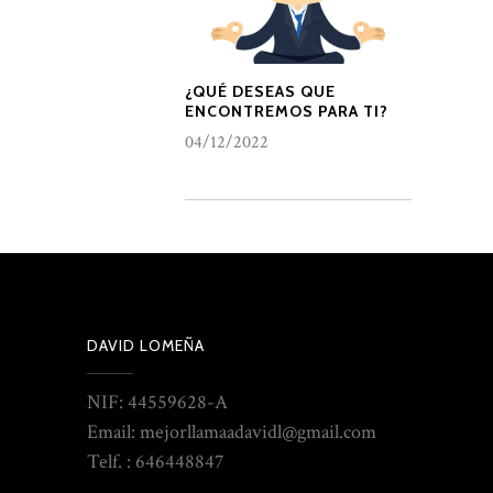
¿QUÉ DESEAS QUE
ENCONTREMOS PARA TI?
04/12/2022
DAVID LOMEÑA
NIF: 44559628-A
Email: mejorllamaadavidl@gmail.com
Telf. : 646448847